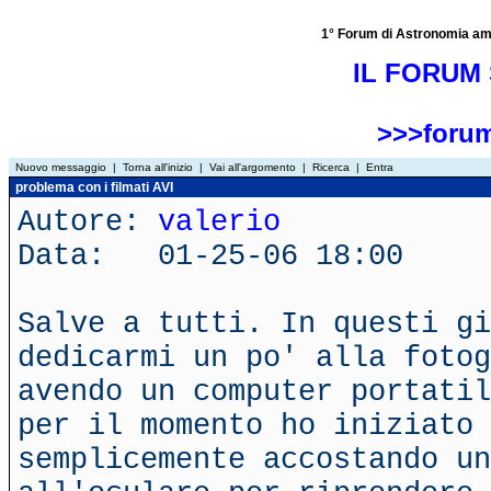
1° Forum di Astronomia amator
IL FORUM 
>>>forum
Nuovo messaggio
|
Torna all'inizio
|
Vai all'argomento
|
Ricerca
|
Entra
problema con i filmati AVI
Autore:
valerio
Data: 01-25-06 18:00
Salve a tutti. In questi g
dedicarmi un po' alla fotog
avendo un computer portatil
per il momento ho iniziato 
semplicemente accostando un